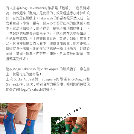
有人形容Mogu Takahashi的作品是「醜萌」，店長倒認
為，相較起來「醜萌」是狡猾的，效果經過悉心計算和設
計，目的是吸引眼球。Takahashi的作品卻是渾然天成，包
含著童趣、率性，還有一份用心才看得出來的幽默感。她
本人就是這個樣子，腦子裡是「給兔子戴頂帽好嗎？」、
「會說話的烏龜長甚麼樣子？」。她本來在大學修讀建，
但就覺得課堂比不上繪畫世界有趣，於是走到街上擺賣作
品。某日被藝廊負責人看中，邀請參加展覽，她才正式以
藝術家身份出道。她的作品彷彿是一種共通語言，能感染
美國、英國、瑞典、西班牙、澳洲、日本等地的觀眾，而
且都廣受好評。
這次Mogu Takahashi與Socks Appeal的聯乘襪子，穿在腳
上，就是行走的藝術品！
上次Socks Appeal與Inapsquare的聯乘有G-Dragon和
Shinee加持，這次，輪到台灣的楊丞琳，眼利的網民發現
她都穿過Mogu Takahashi的襪子。
orange fox