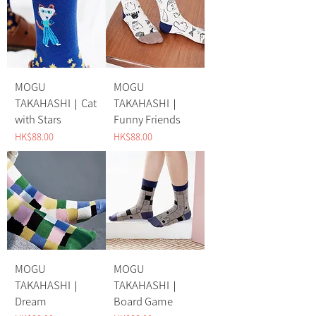
MOGU
MOGU
TAKAHASHI｜Cat
TAKAHASHI｜
with Stars
Funny Friends
Price
Price
HK$88.00
HK$88.00
MOGU
MOGU
TAKAHASHI｜
TAKAHASHI｜
Dream
Board Game