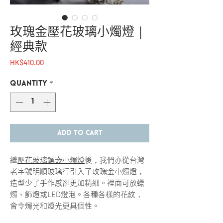
玫瑰金壓花玻璃小燭燈｜
經典款
Price
HK$410.00
Quantity
*
Add to Cart
繼
壓花玻璃鑲嵌小燭燈
後，我們亦從台灣
老字號明順玻璃行引入了玫瑰金小燭燈，
造型少了手作感卻更加精細。裡面可放蠟
燭、飾燈或LED燈泡。各種各樣的花紋，
會令燭光和燈光更具個性。