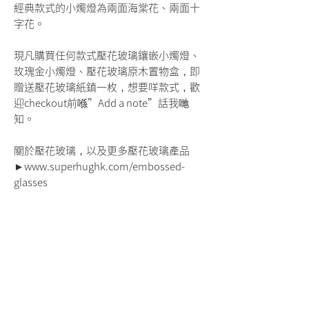
經典款式的小燭燈為兩面海棠花、兩面十
字花。
現凡購買任何款式壓花玻璃鑲嵌小燭燈、
玫瑰金小燭燈、壓花玻璃原木置物盒，即
贈送壓花玻璃紙鎮一枚，想要咩款式，歡
迎checkout前喺”Add a note”話我哋
知。
關於壓花玻璃，以及更多壓花玻璃產品
►www.superhughk.com/embossed-
glasses
Product Info
尺寸 | 8.4 X 8.4 X 13.5 cm
Shipping
素材 | 淡色玫瑰金鐵件噴漆焊接、復古壓花玻
璃
你可於結帳時選擇送貨方式。
產地｜台灣（明順玻璃行）
可參考
這裡
了解各個送貨選項。