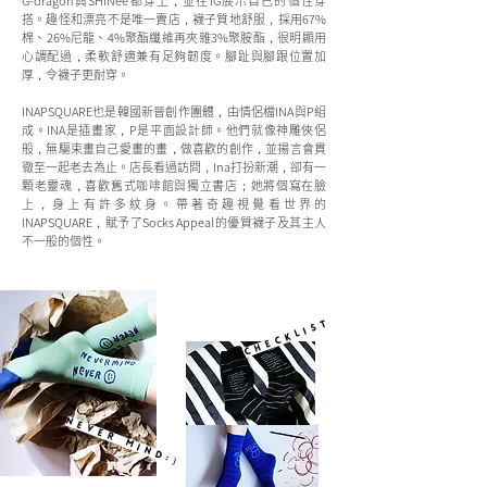
G-dragon與SHINee都穿上，並在IG展示自己的個性穿
搭。趣怪和漂亮不是唯一賣店，襪子質地舒服，採用67%
棉、26%尼龍、4%聚酯纖維再夾雜3%聚胺酯，很明顯用
心調配過，柔軟舒適兼有足夠韌度。腳趾與腳跟位置加
厚，令襪子更耐穿。
INAPSQUARE也是韓國新晉創作團體，由情侶檔INA與P組
成。INA是插畫家，P是平面設計師。他們就像神雕俠侶
般，無驅束畫自己愛畫的畫，做喜歡的創作，並揚言會貫
徹至一起老去為止。店長看過訪問，Ina打扮新潮，卻有一
顆老靈魂，喜歡舊式咖啡館與獨立書店；她將個寫在臉
上，身上有許多紋身。帶著奇趣視覺看世界的
INAPSQUARE，賦予了Socks Appeal的優質襪子及其主人
不一般的個性。
CHECKLIST
NEVER MIND:)